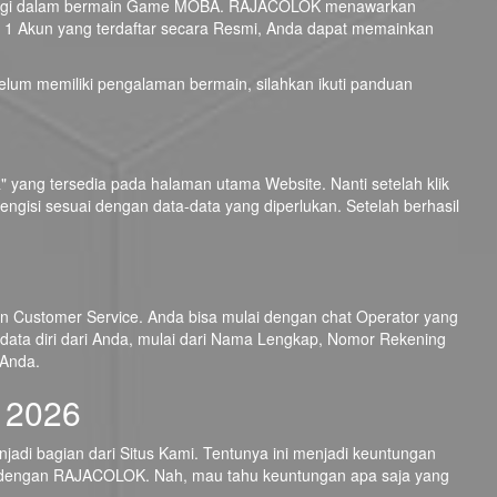
 tinggi dalam bermain Game MOBA. RAJACOLOK menawarkan
 1 Akun yang terdaftar secara Resmi, Anda dapat memainkan
lum memiliki pengalaman bermain, silahkan ikuti panduan
 yang tersedia pada halaman utama Website. Nanti setelah klik
ngisi sesuai dengan data-data yang diperlukan. Setelah berhasil
an Customer Service. Anda bisa mulai dengan chat Operator yang
ata diri dari Anda, mulai dari Nama Lengkap, Nomor Rekening
 Anda.
 2026
di bagian dari Situs Kami. Tentunya ini menjadi keuntungan
 dengan RAJACOLOK. Nah, mau tahu keuntungan apa saja yang