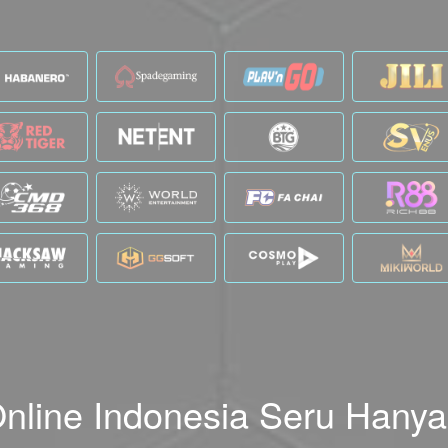
 Online Indonesia Seru Han