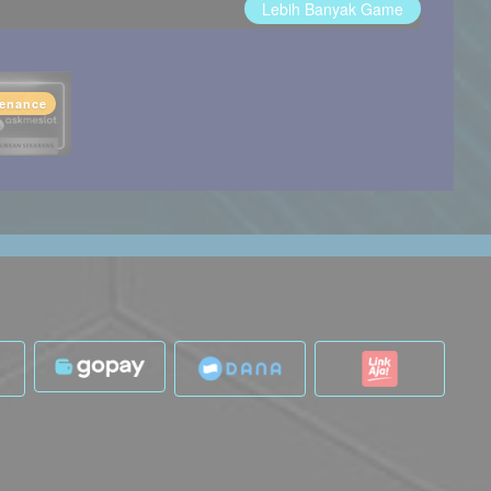
Lebih Banyak Game
tenance