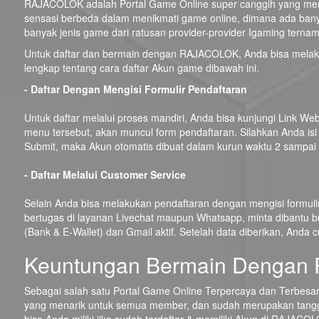
RAJACOLOK adalah Portal Game Online super canggih yang mem
sensasi berbeda dalam menikmati game online, dimana ada ban
banyak jenis game dari ratusan provider-provider Igaming ternam
Untuk daftar dan bermain dengan RAJACOLOK, Anda bisa melakuk
lengkap tentang cara daftar Akun game dibawah ini.
- Daftar Dengan Mengisi Formulir Pendaftaran
Untuk daftar melalui proses mandiri, Anda bisa kunjungi Link 
menu tersebut, akan muncul form pendaftaran. Silahkan Anda isi 
Submit, maka Akun otomatis dibuat dalam kurun waktu 2 sampai 
- Daftar Melalui Customer Service
Selain Anda bisa melakukan pendaftaran dengan mengisi formuli
bertugas di layanan Livechat maupun Whatsapp, minta dibantu 
(Bank & E-Wallet) dan Gmail aktif. Setelah data diberikan, And
Keuntungan Bermain Dengan P
Sebagai salah satu Portal Game Online Terpercaya dan Terbesar
yang menarik untuk semua member, dan sudah merupakan tangg
bisa Anda miliki jika sudah terdaftar & memiliki Akun di RAJACOL