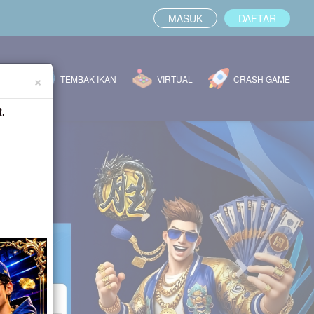
MASUK
DAFTAR
×
AYAM
TEMBAK IKAN
VIRTUAL
CRASH GAME
.
Next