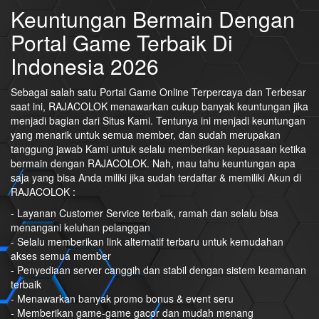
Keuntungan Bermain Dengan
Portal Game Terbaik Di
Indonesia 2026
Sebagai salah satu Portal Game Online Terpercaya dan Terbesar
saat ini, RAJACOLOK menawarkan cukup banyak keuntungan jika
menjadi bagian dari Situs Kami. Tentunya ini menjadi keuntungan
yang menarik untuk semua member, dan sudah merupakan
tanggung jawab Kami untuk selalu memberikan kepuasaan ketika
bermain dengan RAJACOLOK. Nah, mau tahu keuntungan apa
saja yang bisa Anda miliki jika sudah terdaftar & memiliki Akun di
RAJACOLOK :
- Layanan Customer Service terbaik, ramah dan selalu bisa
menangani keluhan pelanggan
- Selalu memberikan link alternatif terbaru untuk kemudahan
akses semua member
- Penyediaan server canggih dan stabil dengan sistem keamanan
terbaik
- Menawarkan banyak promo bonus & event seru
- Memberikan game-game gacor dan mudah menang