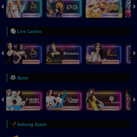
Live Casino
Sport
Sabung Ayam