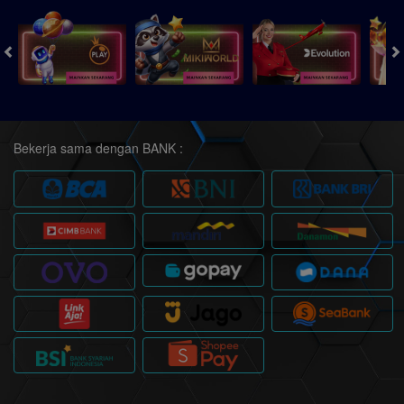
Bekerja sama dengan BANK :