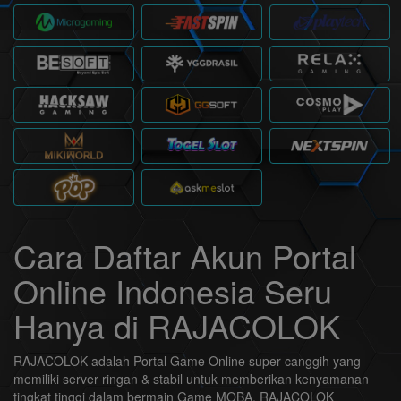
Cara Daftar Akun Portal
Online Indonesia Seru
Hanya di RAJACOLOK
RAJACOLOK adalah Portal Game Online super canggih yang
memiliki server ringan & stabil untuk memberikan kenyamanan
tingkat tinggi dalam bermain Game MOBA. RAJACOLOK