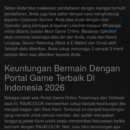
Selain Anda bisa melakukan pendaftaran dengan mengisi formulir
pendaftaran, Anda juga bisa daftar dengan cara menghubungi
layanan Customer Service. Anda bisa mulai dengan chat
Operator yang bertugas di layanan Livechat maupun Whatsapp,
minta dibantu buatan Akun Game Online. Biasanya Operator
akan meminta beberapa data diri dari Anda, mulai dari Nama
Lengkap, Nomor Rekening (Bank & E-Wallet) dan Gmail aktif.
Setelah data diberikan, Anda cukup menunggu 2 sampai 3 menit
sampai Akun siap diberikan kepada Anda.
Keuntungan Bermain Dengan
Portal Game Terbaik Di
Indonesia 2026
Sebagai salah satu Portal Game Online Terpercaya dan Terbesar
saat ini, RAJACOLOK menawarkan cukup banyak keuntungan jika
menjadi bagian dari Situs Kami. Tentunya ini menjadi keuntungan
yang menarik untuk semua member, dan sudah merupakan
tanggung jawab Kami untuk selalu memberikan kepuasaan ketika
bermain dengan RAJACOLOK. Nah, mau tahu keuntungan apa