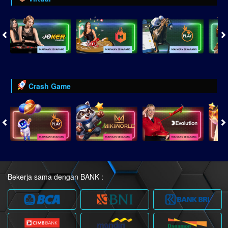
Crash Game
Bekerja sama dengan BANK :