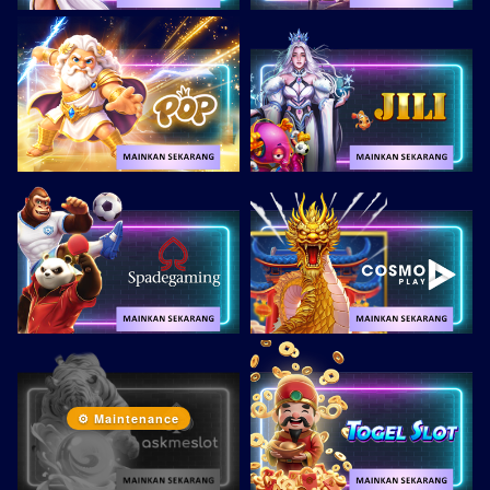
⚙ Maintenance